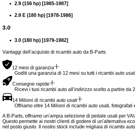
2.9 (156 hp)
[
1985
-
1987
]
2.9 E (180 hp)
[
1978
-
1986
]
3.0
3.0 (180 hp)
[
1979
-
1982
]
Vantaggi dell'acquisto di ricambi auto da B-Parts
12 mesi di garanzia
Goditi una garanzia di 12 mesi su tutti i ricambi auto usati
Consegne rapide
Ricevi i tuoi ricambi auto all'indirizzo scelto a partire da 2
14 Milioni di ricambi auto usati
Offriamo oltre 14 Milioni di ricambi auto usati, fotografati
A B-Parts, offriamo un'ampia selezione di pedale usati per VAU
Questo permette ai nostri clienti di godere di un'alternativa 
nel posto giusto. Il nostro stock include migliaia di ricambi aut