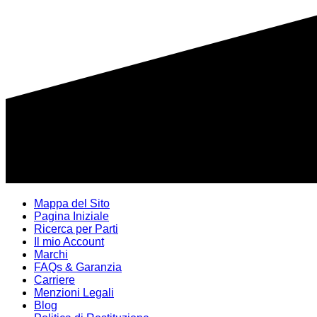
Mappa del Sito
Pagina Iniziale
Ricerca per Parti
Il mio Account
Marchi
FAQs & Garanzia
Carriere
Menzioni Legali
Blog