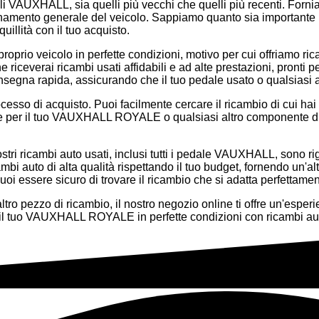
delli VAUXHALL, sia quelli più vecchi che quelli più recenti. Forn
rnamento generale del veicolo. Sappiamo quanto sia importante l
illità con il tuo acquisto.
prio veicolo in perfette condizioni, motivo per cui offriamo rica
 riceverai ricambi usati affidabili e ad alte prestazioni, pronti p
nsegna rapida, assicurando che il tuo pedale usato o qualsiasi a
ocesso di acquisto. Puoi facilmente cercare il ricambio di cui hai
dale per il tuo VAUXHALL ROYALE o qualsiasi altro componente di
nostri ricambi auto usati, inclusi tutti i pedale VAUXHALL, sono 
bi auto di alta qualità rispettando il tuo budget, fornendo un'al
uoi essere sicuro di trovare il ricambio che si adatta perfettamen
 pezzo di ricambio, il nostro negozio online ti offre un'esperie
il tuo VAUXHALL ROYALE in perfette condizioni con ricambi auto 