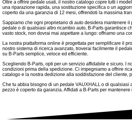
Oltre a offrire pedale usati, il nostro catalogo copre tutti i mo
una riparazione rapida, una sostituzione specifica o un aggio
coperto da una garanzia di 12 mesi, offrendoti la massima tranqu
Sappiamo che ogni proprietario di auto desidera mantenere il pro
pedale o di qualsiasi altro ricambio auto, B-Parts garantisce che
vasto stock, non dovrai mai aspettare a lungo: offriamo una co
La nostra piattaforma online è progettata per semplificare il pr
nostro sistema di ricerca avanzato, troverai facilmente il pe
su B-Parts semplice, veloce ed efficiente.
Scegliendo B-Parts, opti per un servizio affidabile e sicuro. I 
condizioni prima della spedizione. Ci impegniamo a offrire ricam
catalogo e la nostra dedizione alla soddisfazione del cliente, p
Che tu abbia bisogno di un pedale VAUXHALL o di qualsiasi altro
pezzo è coperto da garanzia. Affidati a B-Parts per mantenere 