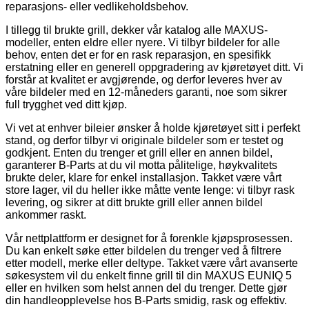
reparasjons- eller vedlikeholdsbehov.
I tillegg til brukte grill, dekker vår katalog alle MAXUS-
modeller, enten eldre eller nyere. Vi tilbyr bildeler for alle
behov, enten det er for en rask reparasjon, en spesifikk
erstatning eller en generell oppgradering av kjøretøyet ditt. Vi
forstår at kvalitet er avgjørende, og derfor leveres hver av
våre bildeler med en 12-måneders garanti, noe som sikrer
full trygghet ved ditt kjøp.
Vi vet at enhver bileier ønsker å holde kjøretøyet sitt i perfekt
stand, og derfor tilbyr vi originale bildeler som er testet og
godkjent. Enten du trenger et grill eller en annen bildel,
garanterer B-Parts at du vil motta pålitelige, høykvalitets
brukte deler, klare for enkel installasjon. Takket være vårt
store lager, vil du heller ikke måtte vente lenge: vi tilbyr rask
levering, og sikrer at ditt brukte grill eller annen bildel
ankommer raskt.
Vår nettplattform er designet for å forenkle kjøpsprosessen.
Du kan enkelt søke etter bildelen du trenger ved å filtrere
etter modell, merke eller deltype. Takket være vårt avanserte
søkesystem vil du enkelt finne grill til din MAXUS EUNIQ 5
eller en hvilken som helst annen del du trenger. Dette gjør
din handleopplevelse hos B-Parts smidig, rask og effektiv.