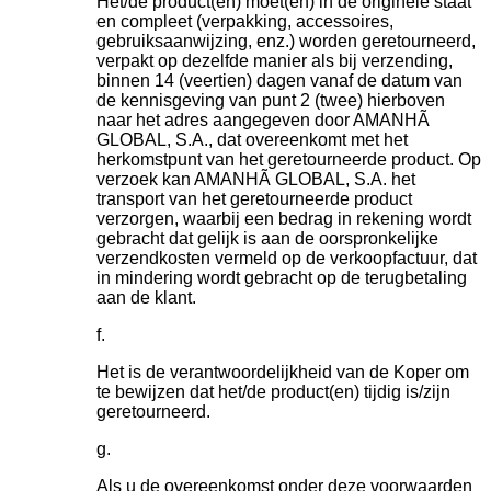
Het/de product(en) moet(en) in de originele staat
en compleet (verpakking, accessoires,
gebruiksaanwijzing, enz.) worden geretourneerd,
verpakt op dezelfde manier als bij verzending,
binnen 14 (veertien) dagen vanaf de datum van
de kennisgeving van punt 2 (twee) hierboven
naar het adres aangegeven door AMANHÃ
GLOBAL, S.A., dat overeenkomt met het
herkomstpunt van het geretourneerde product. Op
verzoek kan AMANHÃ GLOBAL, S.A. het
transport van het geretourneerde product
verzorgen, waarbij een bedrag in rekening wordt
gebracht dat gelijk is aan de oorspronkelijke
verzendkosten vermeld op de verkoopfactuur, dat
in mindering wordt gebracht op de terugbetaling
aan de klant.
Het is de verantwoordelijkheid van de Koper om
te bewijzen dat het/de product(en) tijdig is/zijn
geretourneerd.
Als u de overeenkomst onder deze voorwaarden