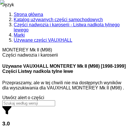
Język
Strona główna
Katalog używanych części samochodowych
Części nadwozia i karoserii - Listwa nadkola tylnego
lewego
Marki
Używane części VAUXHALL
MONTEREY Mk II (M98)
Części nadwozia i karoserii
Używane VAUXHALL
MONTEREY Mk II (M98) [1998-1999]
Części Listwy nadkola tylne lewe
Przepraszamy, ale w tej chwili nie ma dostępnych wyników
dla wyszukiwania
dla
VAUXHALL MONTEREY Mk II (M98)
.
Utwórz alert o części
3.0