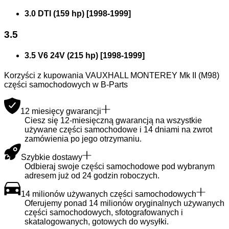
3.0 DTI (159 hp)
[
1998
-
1999
]
3.5
3.5 V6 24V (215 hp)
[
1998
-
1999
]
Korzyści z kupowania VAUXHALL MONTEREY Mk II (M98)
części samochodowych w B-Parts
12 miesięcy gwarancji
Ciesz się 12-miesięczną gwarancją na wszystkie
używane części samochodowe i 14 dniami na zwrot
zamówienia po jego otrzymaniu.
Szybkie dostawy
Odbieraj swoje części samochodowe pod wybranym
adresem już od 24 godzin roboczych.
14 milionów używanych części samochodowych
Oferujemy ponad 14 milionów oryginalnych używanych
części samochodowych, sfotografowanych i
skatalogowanych, gotowych do wysyłki.