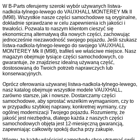
W B-Parts oferujemy szeroki wybór używanych listwa-
nadkola-tylnego-lewego do VAUXHALL MONTEREY Mk II
(M98). Wszystkie nasze części samochodowe są oryginalne,
dokładnie sprawdzane w celu zapewnienia ich jakości i
trwałości. Pozwala to naszym klientom cieszyć się
ekonomiczną alternatywą dla nowych części, zachowując
jednocześnie niezawodność swojego pojazdu. Jeśli szukasz
listwa-nadkola-tylnego-lewego do swojego VAUXHALL
MONTEREY Mk II (M98), trafiłeś we właściwe miejsce. Nasz
magazyn obejmuje tysiące części samochodowych, co
gwarantuje, że znajdziesz idealną używaną część,
dostosowaną do Twoich potrzeb naprawczych lub
konserwacyjnych.
Oprócz oferowania używanej listwa-nadkola-tylnego-lewego,
nasz katalog obejmuje wszystkie modele VAUXHALL,
zarówno starsze, jak i nowsze. Dostarczamy części
samochodowe, aby sprostać wszelkim wymaganiom, czy to
w przypadku szybkiej naprawy, konkretnej wymiany, czy
ogólnej modernizacji Twojego pojazdu. Rozumiemy, że
jakość jest niezbędna, dlatego każda z naszych części
samochodowych objęta jest 12-miesięczną gwarancją,
zapewniając całkowity spokój ducha przy zakupie.
Wiemy, że każdy właściciel samochodu chce utrzymać swój