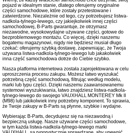
pojazd w idealnym stanie, dlatego oferujemy oryginalne
części samochodowe, które zostały przetestowane i
zatwierdzone. Niezależnie od tego, czy potrzebujesz listwa-
nadkola-tylnego-lewego, czy jakiejkolwiek innej części
samochodowej, B-Parts gwarantuje, że otrzymasz
niezawodne, wysokowydajne używane części, gotowe do
bezproblemowego montażu. Co więcej, dzięki naszemu
bogatemu magazynowi, nigdy nie będziesz musiał długo
czekać: oferujemy szybką dostawę, zapewniając, że Twoja
używana listwa-nadkola-tylnego-lewego lub jakakolwiek
inna część samochodowa dotrze do Ciebie szybko.
Nasza platforma internetowa została zaprojektowana w celu
uproszczenia procesu zakupu. Możesz łatwo wyszukać
potrzebną część samochodową, filtrując według modelu,
marki lub typu części. Dzięki naszemu zaawansowanemu
systemowi wyszukiwania, łatwo znajdziesz listwa-nadkola-
tylnego-lewego do swojego VAUXHALL MONTEREY Mk II
(M98) lub jakikolwiek inny potrzebny komponent. To sprawia,
że Twoje zakupy w B-Parts są płynne, szybkie i wydajne.
Wybierając B-Parts, decydujesz się na niezawodną i
bezpieczną usługę. Nasze używane części samochodowe,
w tym każda listwa-nadkola-tylnego-lewego marki
VAUXHALL, są rygorystycznie sprawdzane, aby upewnić