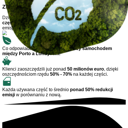
Zrównoważony rozwój w każdej części
Dzięki sprzedaży ponad
1 miliona ponownie użytych
części samochodowych
, B-Parts pomogło już uniknąć
emisji ponad
60 000 ton CO₂.
Co odpowiada około
190.000 podróży samochodem
między Porto a Londynem.
Klienci zaoszczędzili już ponad
50 milionów euro
, dzięki
oszczędnościom rzędu
50% - 70%
na każdej części.
Każda używana część to średnio
ponad 50% redukcji
emisji
w porównaniu z nową.