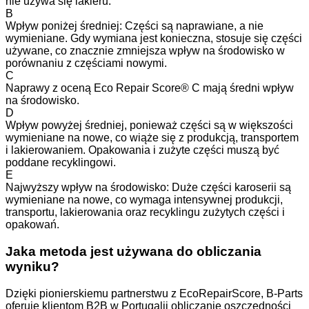
nie używa się lakieru.
B
Wpływ poniżej średniej: Części są naprawiane, a nie
wymieniane. Gdy wymiana jest konieczna, stosuje się części
używane, co znacznie zmniejsza wpływ na środowisko w
porównaniu z częściami nowymi.
C
Naprawy z oceną Eco Repair Score® C mają średni wpływ
na środowisko.
D
Wpływ powyżej średniej, ponieważ części są w większości
wymieniane na nowe, co wiąże się z produkcją, transportem
i lakierowaniem. Opakowania i zużyte części muszą być
poddane recyklingowi.
E
Najwyższy wpływ na środowisko: Duże części karoserii są
wymieniane na nowe, co wymaga intensywnej produkcji,
transportu, lakierowania oraz recyklingu zużytych części i
opakowań.
Jaka metoda jest używana do obliczania
wyniku?
Dzięki pionierskiemu partnerstwu z EcoRepairScore, B-Parts
oferuje klientom B2B w Portugalii obliczanie oszczędności