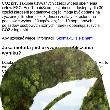
CO2 przy zakupie używanych części w celu spełnienia
celów ESG. EcoRepairScore jest obecnie dostępny dla 30
części karoserii (dodatkowe części mogą być dodane na
życzenie). Średnie oszczędności zostały określone na
podstawie wyboru 10 typów części i 10 popularnych
pojazdów osobowych różnych marek i obejmują zużycie
CO2 z logistyki.
Aby uzyskać więcej informacji,
Skontaktuj się z nami.
Jaka metoda jest używana do obliczania
wyniku?
Dzięki pionierskiemu partnerstwu z EcoRepairScore, B-Parts
oferuje klientom B2B w Portugalii obliczanie oszczędności
CO2 przy zakupie używanych części w celu spełnienia
celów ESG. EcoRepairScore jest obecnie dostępny dla 30
części karoserii (dodatkowe części mogą być dodane na
życzenie). Średnie oszczędności zostały określone na
podstawie wyboru 10 typów części i 10 popularnych
pojazdów osobowych różnych marek i obejmują zużycie
CO2 z logistyki.
Aby uzyskać więcej informacji,
Skontaktuj się z nami.